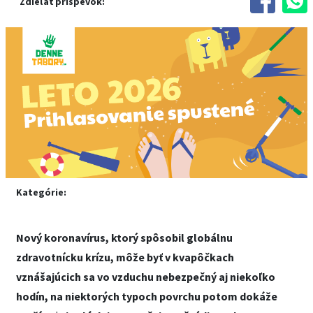
Zdieľať príspevok:
Kategórie:
Nový koronavírus, ktorý spôsobil globálnu
zdravotnícku krízu, môže byť v kvapôčkach
vznášajúcich sa vo vzduchu nebezpečný aj niekoľko
hodín, na niektorých typoch povrchu potom dokáže