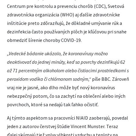
Centrum pre kontrolu a prevenciu chorôb (CDC), Svetová
zdravotnícka organizácia (WHO) aj ďalšie zdravotnícke
inštitúcie preto zdôrazňujú, že dôkladné umývanie rúk a
dezinfekcia často používaných plôch je kľúčovou pri snahe
obmedziť šírenie choroby COVID-19.
„Vedecké bádanie ukázalo, že koronavírusy možno
deaktivovať do jednej minúty, keď sa povrchy dezinfikujú 62
až 71 percentným alkoholom alebo čistiacimi prostriedkami s
peroxidom vodíka či chlórnanom sodným,“
píše BBC. Zároveň
vraj nie je jasné, ako dlho môže byť nový koronavírus
nebezpečný potom, čo sa zachytí na oblečení alebo iných
povrchoch, ktoré sa nedajú tak ľahko očistiť.
Aj týmto aspektom sa pracovníci NIAID zaoberajú, povedal
jeden z autorov čerstvej štúdie Vincent Munster. Teraz
ďalej skúmajú tiež vplyv vlhkosti vzduchu a teploty na