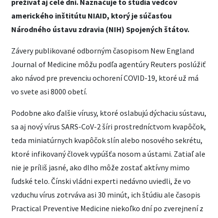
prežívať aj celé dni. Naznačuje to štúdia vedcov
amerického inštitútu NIAID, ktorý je súčasťou
Národného ústavu zdravia (NIH) Spojených štátov.
Závery publikované odborným časopisom New England
Journal of Medicine môžu podľa agentúry Reuters poslúžiť
ako návod pre prevenciu ochorení COVID-19, ktoré už má
vo svete asi 8000 obetí.
Podobne ako ďalšie vírusy, ktoré oslabujú dýchaciu sústavu,
sa aj nový vírus SARS-CoV-2 šíri prostredníctvom kvapôčok,
teda miniatúrnych kvapôčok slín alebo nosového sekrétu,
ktoré infikovaný človek vypúšťa nosom a ústami. Zatiaľ ale
nie je príliš jasné, ako dlho môže zostať aktívny mimo
ľudské telo. Čínski vládni experti nedávno uviedli, že vo
vzduchu vírus zotrváva asi 30 minút, ich štúdiu ale časopis
Practical Preventive Medicine niekoľko dní po zverejnení z