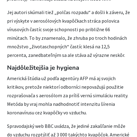
Jej autori skúmali tiež „polčas rozpadu“ a došli k záveru, že
pri výskyte v aerosólových kvapôčkach stráca polovica
vírusových častíc svoje schopnosti po približne 66
minútach. To by znamenalo, že zhruba po troch hodinách
množstvo „životaschopných“ častíc klesá na 12,5
percenta, zanedbateľným sa ale stáva až výrazne neskôr.
Najdôležitejšia je hygiena
Americká štúdia už podľa agentúry AFP má aj svojich
kritikov, pretože niektorí odborníci nepovažujú použitie
rozprašovača s aerosólom za príliš vernú simuláciu reality.
Metóda by vraj mohla nadhodnotiť intenzitu šírenia
koronavírusu cez kvapôčky vo vzduchu.
Spravodajský web BBC uvádza, že jediné zakašľanie môže
do vzduchu rozptýliť až 3 000 takýchto kvapôčok. Americké