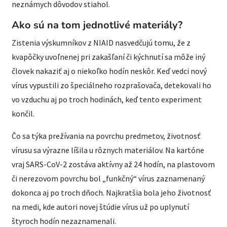
neznámych dôvodov stiahol.
Ako sú na tom jednotlivé materiály?
Zistenia výskumníkov z NIAID nasvedčujú tomu, že z
kvapôčky uvoľnenej pri zakašľaní či kýchnutí sa môže iný
človek nakaziť aj o niekoľko hodín neskôr. Keď vedci nový
vírus vypustili zo špeciálneho rozprašovača, detekovali ho
vo vzduchu aj po troch hodinách, keď tento experiment
končil.
Čo sa týka prežívania na povrchu predmetov, životnosť
vírusu sa výrazne líšila u rôznych materiálov. Na kartóne
vraj SARS-CoV-2 zostáva aktívny až 24 hodín, na plastovom
či nerezovom povrchu bol „funkčný“ vírus zaznamenaný
dokonca aj po troch dňoch. Najkratšia bola jeho životnosť
na medi, kde autori novej štúdie vírus už po uplynutí
štyroch hodín nezaznamenali.