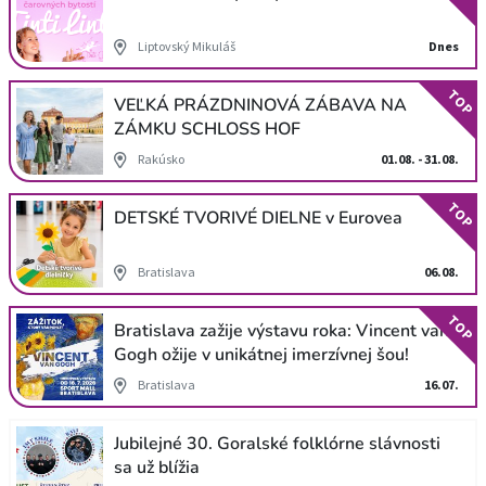
Liptovský Mikuláš
Dnes
TOP
VEĽKÁ PRÁZDNINOVÁ ZÁBAVA NA
ZÁMKU SCHLOSS HOF
Rakúsko
01.08. - 31.08.
TOP
DETSKÉ TVORIVÉ DIELNE v Eurovea
Bratislava
06.08.
TOP
Bratislava zažije výstavu roka: Vincent van
Gogh ožije v unikátnej imerzívnej šou!
Bratislava
16.07.
Jubilejné 30. Goralské folklórne slávnosti
sa už blížia