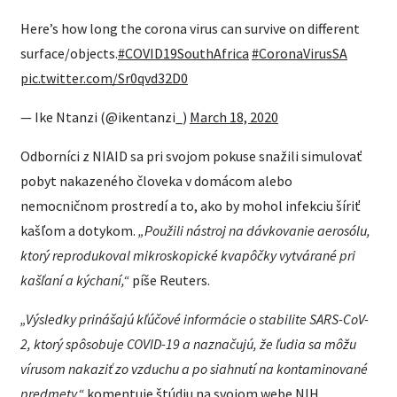
Here’s how long the corona virus can survive on different
surface/objects.
#COVID19SouthAfrica
#CoronaVirusSA
pic.twitter.com/Sr0qvd32D0
— Ike Ntanzi (@ikentanzi_)
March 18, 2020
Odborníci z NIAID sa pri svojom pokuse snažili simulovať
pobyt nakazeného človeka v domácom alebo
nemocničnom prostredí a to, ako by mohol infekciu šíriť
kašľom a dotykom.
„Použili nástroj na dávkovanie aerosólu,
ktorý reprodukoval mikroskopické kvapôčky vytvárané pri
kašľaní a kýchaní,“
píše Reuters.
„Výsledky prinášajú kľúčové informácie o stabilite SARS-CoV-
2, ktorý spôsobuje COVID-19 a naznačujú, že ľudia sa môžu
vírusom nakaziť zo vzduchu a po siahnutí na kontaminované
predmety,“
komentuje štúdiu na svojom webe NIH.