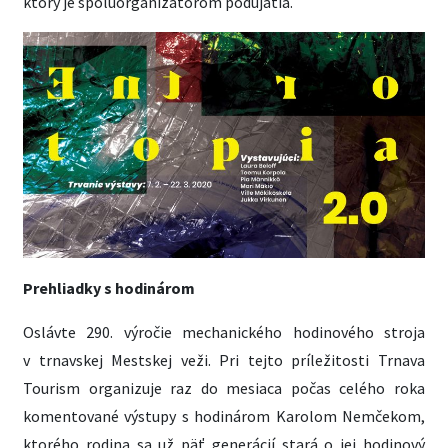
ktorý je spoluorganizátorom podujatia.
Prehliadky s hodinárom
Oslávte 290. výročie mechanického hodinového stroja
v trnavskej Mestskej veži. Pri tejto príležitosti Trnava
Tourism organizuje raz do mesiaca počas celého roka
komentované výstupy s hodinárom Karolom Nemčekom,
ktorého rodina sa už päť generácií stará o jej hodinový