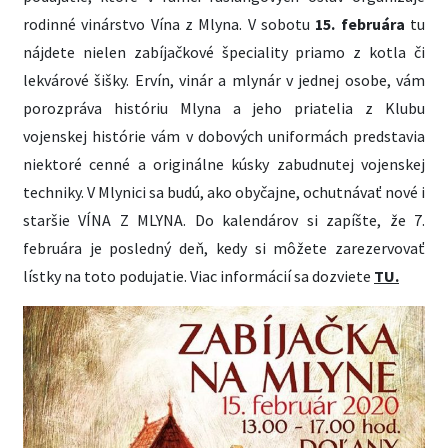
rodinné vinárstvo Vína z Mlyna. V sobotu
15. februára
tu
nájdete nielen zabíjačkové špeciality priamo z kotla či
lekvárové šišky. Ervín, vinár a mlynár v jednej osobe, vám
porozpráva históriu Mlyna a jeho priatelia z Klubu
vojenskej histórie vám v dobových uniformách predstavia
niektoré cenné a originálne kúsky zabudnutej vojenskej
techniky. V Mlynici sa budú, ako obyčajne, ochutnávať nové i
staršie VÍNA Z MLYNA. Do kalendárov si zapíšte, že 7.
februára je posledný deň, kedy si môžete zarezervovať
lístky na toto podujatie. Viac informácií sa dozviete
TU.