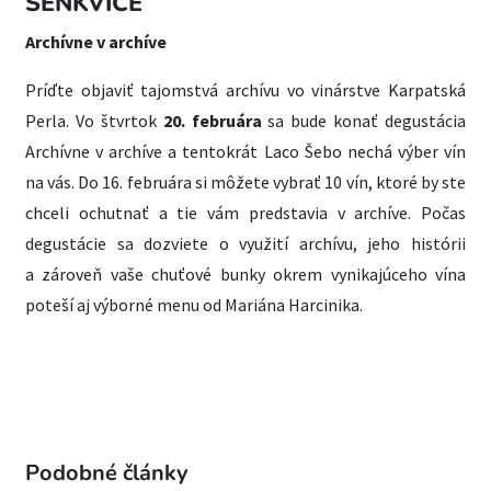
ŠENKVICE
Archívne v archíve
Príďte objaviť tajomstvá archívu vo vinárstve Karpatská
Perla. Vo štvrtok
20. februára
sa bude konať degustácia
Archívne v archíve a tentokrát Laco Šebo nechá výber vín
na vás. Do 16. februára si môžete vybrať 10 vín, ktoré by ste
chceli ochutnať a tie vám predstavia v archíve. Počas
degustácie sa dozviete o využití archívu, jeho histórii
a zároveň vaše chuťové bunky okrem vynikajúceho vína
poteší aj výborné menu od Mariána Harcinika.
Podobné články