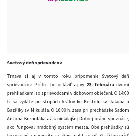
Svetový deň sprievodcov
Trnava si aj v tomto roku pripomenie Svetový deň
sprievodcov. Príďte ho osláviť aj vy
23. februára
dvomi
prehliadkami so sprievodcami v dobovom oblečení. O 14:00
h. sa vydáte po stopách kráľov ku Kostolu sv. Jakuba a
Baziliky sv. Mikuláša. O 16:00 h. zasa pri prechádzke Sadom
Antona Bernoláka až k niekdajšej Dolnej bráne spoznáte,
ako fungoval hradobný systém mesta. Obe prehliadky sú
bezplatné a nemusíte sa vôbec nahlasovať. Stačí len prísť