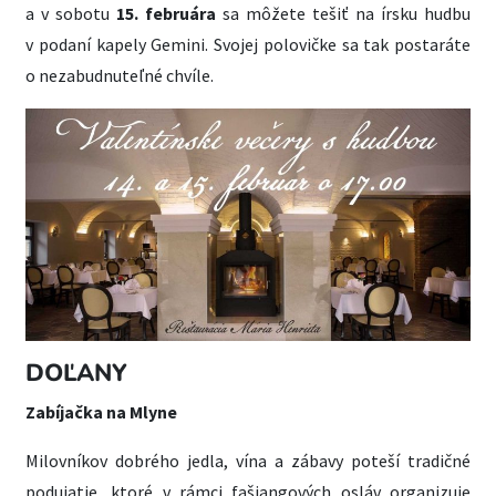
a v sobotu
15. februára
sa môžete tešiť na írsku hudbu
v podaní kapely Gemini. Svojej polovičke sa tak postaráte
o nezabudnuteľné chvíle.
DOĽANY
Zabíjačka na Mlyne
Milovníkov dobrého jedla, vína a zábavy poteší tradičné
podujatie, ktoré v rámci fašiangových osláv organizuje