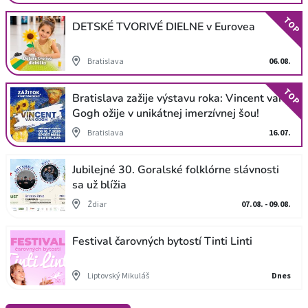
TOP
DETSKÉ TVORIVÉ DIELNE v Eurovea
Bratislava
06.08.
TOP
Bratislava zažije výstavu roka: Vincent van
Gogh ožije v unikátnej imerzívnej šou!
Bratislava
16.07.
Jubilejné 30. Goralské folklórne slávnosti
sa už blížia
Ždiar
07.08. - 09.08.
Festival čarovných bytostí Tinti Linti
Liptovský Mikuláš
Dnes