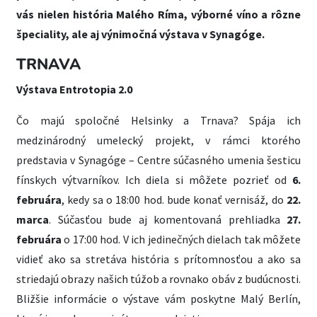
vás nielen história Malého Ríma, výborné víno a rôzne
špeciality, ale aj výnimočná výstava v Synagóge.
TRNAVA
Výstava Entrotopia 2.0
Čo majú spoločné Helsinky a Trnava? Spája ich
medzinárodný umelecký projekt, v rámci ktorého
predstavia v Synagóge – Centre súčasného umenia šesticu
fínskych výtvarníkov. Ich diela si môžete pozrieť od
6.
februára
, kedy sa o 18:00 hod. bude konať vernisáž, do
22.
marca
. Súčasťou bude aj komentovaná prehliadka
27.
februára
o 17:00 hod. V ich jedinečných dielach tak môžete
vidieť ako sa stretáva história s prítomnosťou a ako sa
striedajú obrazy našich túžob a rovnako obáv z budúcnosti.
Bližšie informácie o výstave vám poskytne Malý Berlín,