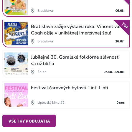
Bratislava
06.08.
TOP
Bratislava zažije výstavu roka: Vincent van
Gogh ožije v unikátnej imerzívnej šou!
Bratislava
16.07.
Jubilejné 30. Goralské folklórne slávnosti
sa už blížia
Ždiar
07.08. - 09.08.
Festival čarovných bytostí Tinti Linti
Liptovský Mikuláš
Dnes
VŠETKY PODUJATIA