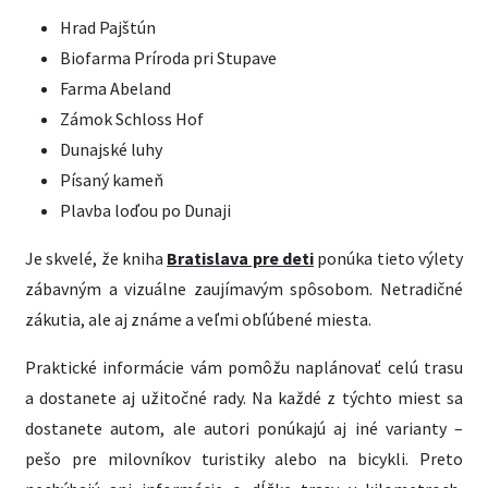
Hrad Pajštún
Biofarma Príroda pri Stupave
Farma Abeland
Zámok Schloss Hof
Dunajské luhy
Písaný kameň
Plavba loďou po Dunaji
Je skvelé, že kniha
Bratislava pre deti
ponúka tieto výlety
zábavným a vizuálne zaujímavým spôsobom. Netradičné
zákutia, ale aj známe a veľmi obľúbené miesta.
Praktické informácie vám pomôžu naplánovať celú trasu
a dostanete aj užitočné rady. Na každé z týchto miest sa
dostanete autom, ale autori ponúkajú aj iné varianty –
pešo pre milovníkov turistiky alebo na bicykli. Preto