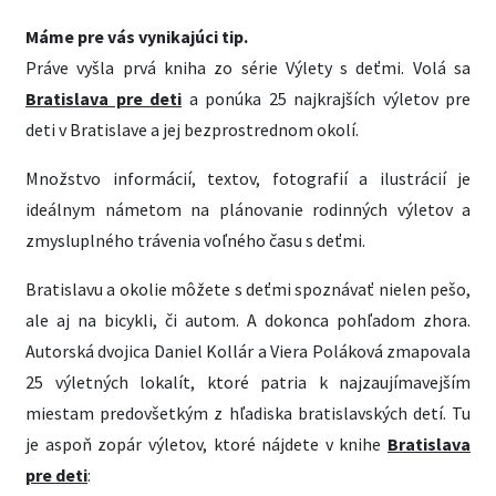
Máme pre vás vynikajúci tip.
Práve vyšla prvá kniha zo série Výlety s deťmi. Volá sa
Bratislava pre deti
a ponúka 25 najkrajších výletov pre
deti v Bratislave a jej bezprostrednom okolí.
Množstvo informácií, textov, fotografií a ilustrácií je
ideálnym námetom na plánovanie rodinných výletov a
zmysluplného trávenia voľného času s deťmi.
Bratislavu a okolie môžete s deťmi spoznávať nielen pešo,
ale aj na bicykli, či autom. A dokonca pohľadom zhora.
Autorská dvojica Daniel Kollár a Viera Poláková zmapovala
25 výletných lokalít, ktoré patria k najzaujímavejším
miestam predovšetkým z hľadiska bratislavských detí. Tu
je aspoň zopár výletov, ktoré nájdete v knihe
Bratislava
pre deti
: