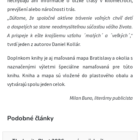
nechýbajú ani informácie o dĺžke trasy v kilometroch,
prevýšení alebo náročnosti trás.
„Dúfame, že spoločné aktívne trávenie voľných chvíľ detí
a dospelých sa stane neodmysliteľnou súčasťou vášho života.
A prispeje k ešte krajšiemu vzťahu ´malých´ a ´veľkých´,“
tvrdí jeden z autorov Daniel Kollár.
Doplnkom knihy je aj maľovaná mapa Bratislavy a okolia s
naznačenými výletmi špeciálne namaľovaná pre túto
knihu. Kniha a mapa sú vložené do plastového obalu a
vytvárajú spolu jeden celok.
Milan Buno, literárny publicista
Podobné články