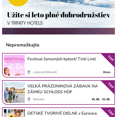
Nepremeškajte
TOP
Festival čarovných bytostí Tinti Linti
Liptovský Mikuláš
Dnes
TOP
VEĽKÁ PRÁZDNINOVÁ ZÁBAVA NA
ZÁMKU SCHLOSS HOF
Rakúsko
01.08. - 31.08.
TOP
DETSKÉ TVORIVÉ DIELNE v Eurovea