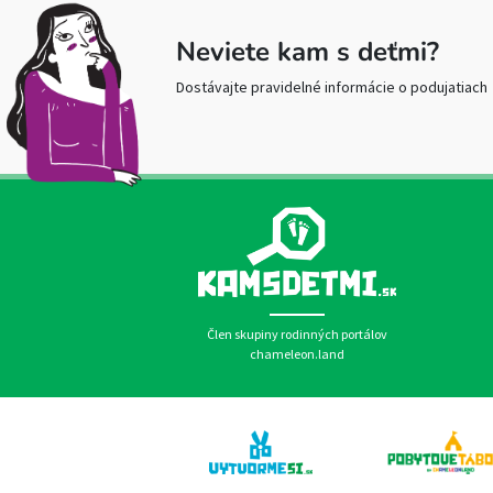
Neviete kam s deťmi?
Dostávajte pravidelné informácie o podujatiach
Člen skupiny rodinných portálov
chameleon.land