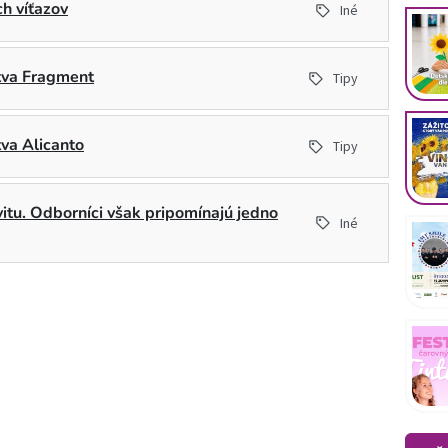
h víťazov
Iné
stva Fragment
Tipy
tva Alicanto
Tipy
ivitu. Odborníci však pripomínajú jedno
Iné