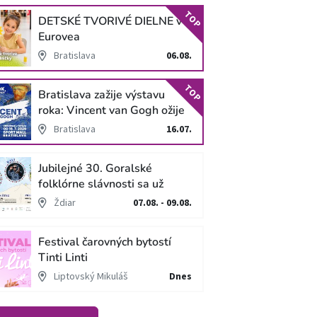
TOP
DETSKÉ TVORIVÉ DIELNE v
Eurovea
Bratislava
06.08.
TOP
Bratislava zažije výstavu
roka: Vincent van Gogh ožije
v unikátnej imerzívnej šou!
Bratislava
16.07.
Jubilejné 30. Goralské
folklórne slávnosti sa už
blížia
Ždiar
07.08. - 09.08.
Festival čarovných bytostí
Tinti Linti
Liptovský Mikuláš
Dnes