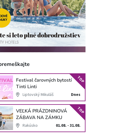
premeškajte
TOP
Festival čarovných bytostí
Tinti Linti
Liptovský Mikuláš
Dnes
TOP
VEĽKÁ PRÁZDNINOVÁ
ZÁBAVA NA ZÁMKU
SCHLOSS HOF
Rakúsko
01.08. - 31.08.