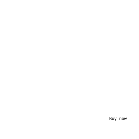
                                            Buy now
