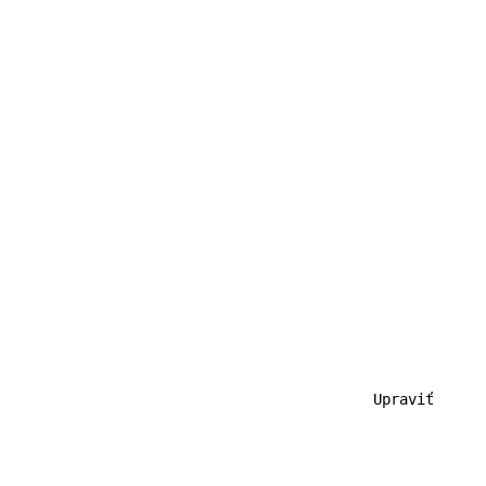
                                           Upraviť
