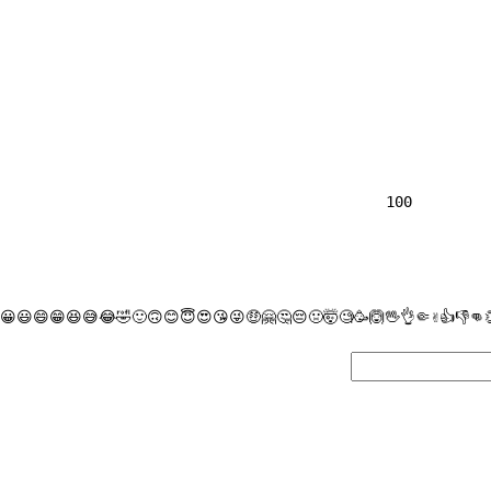
                
100

😀
😃
😄
😁
😆
😅
😂
🤣
🙂
🙃
😊
😇
😍
😘
😜
🤑
🤗
🤔
😔
🤢
🤯
🧐
🥳
🙆
🖖
👌
🤏
✌
👍
👎
👊