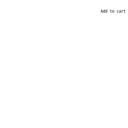
                                            Add to cart
