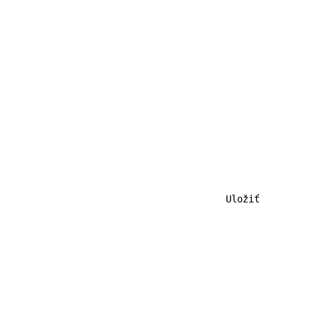
                                        Uložiť          