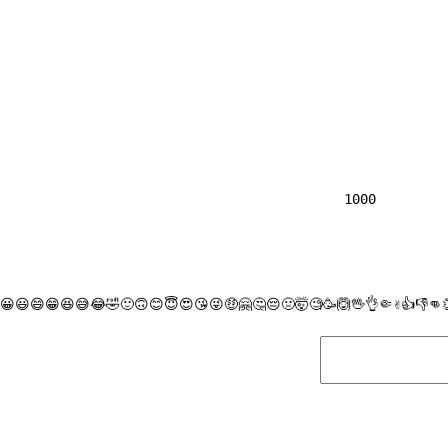
                
1000

😀
😃
😄
😁
😆
😅
😂
🤣
🙂
🙃
😊
😇
😍
😘
😜
🤑
🤗
🤔
😔
🤢
🤯
🧐
🥳
🙆
🖖
👌
🤏
✌
👍
👎
👊