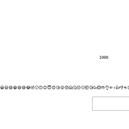
                
1000

😀
😃
😄
😁
😆
😅
😂
🤣
🙂
🙃
😊
😇
😍
😘
😜
🤑
🤗
🤔
😔
🤢
🤯
🧐
🥳
🙆
🖖
👌
🤏
✌
👍
👎
👊