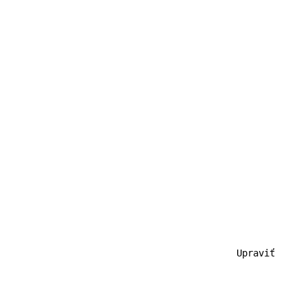
                                           Upraviť
