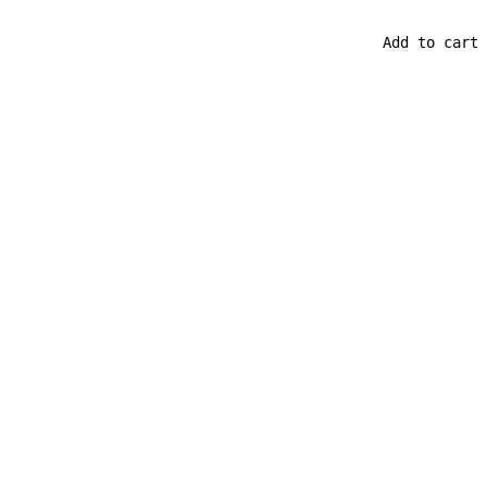
                                            Add to cart
