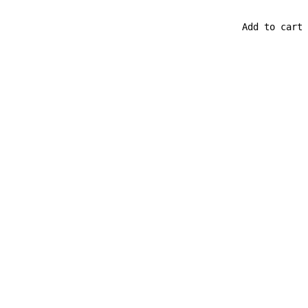
                                            Add to cart
