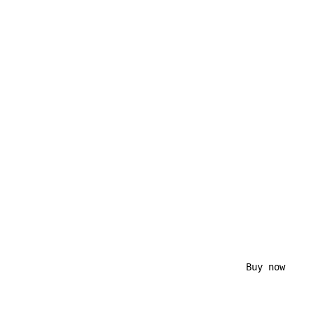
                                            Buy now
