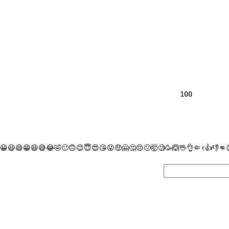
                
100

😀
😃
😄
😁
😆
😅
😂
🤣
🙂
🙃
😊
😇
😍
😘
😜
🤑
🤗
🤔
😔
🤢
🤯
🧐
🥳
🙆
🖖
👌
🤏
✌
👍
👎
👊