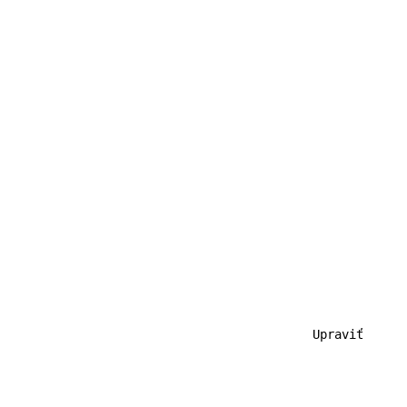
                                           Upraviť
