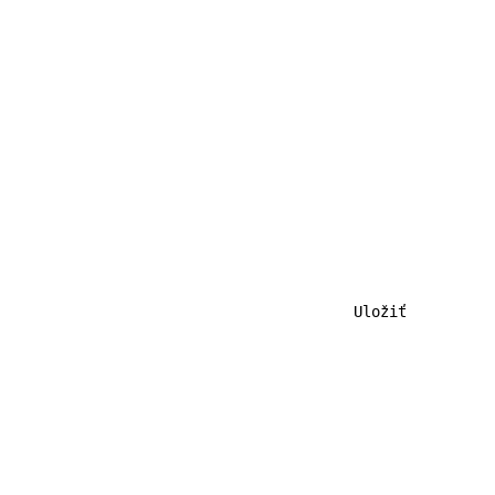
                                        Uložiť          