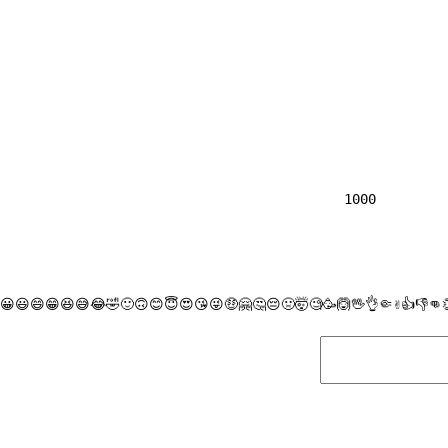
                
1000

😀
😃
😄
😁
😆
😅
😂
🤣
🙂
🙃
😊
😇
😍
😘
😜
🤑
🤗
🤔
😔
🤢
🤯
🧐
🥳
🙆
🖖
👌
🤏
✌
👍
👎
👊