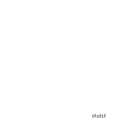
                                        Uložiť          