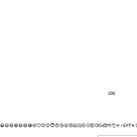
                
100

😀
😃
😄
😁
😆
😅
😂
🤣
🙂
🙃
😊
😇
😍
😘
😜
🤑
🤗
🤔
😔
🤢
🤯
🧐
🥳
🙆
🖖
👌
🤏
✌
👍
👎
👊