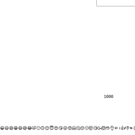
                
1000

😀
😃
😄
😁
😆
😅
😂
🤣
🙂
🙃
😊
😇
😍
😘
😜
🤑
🤗
🤔
😔
🤢
🤯
🧐
🥳
🙆
🖖
👌
🤏
✌
👍
👎
👊