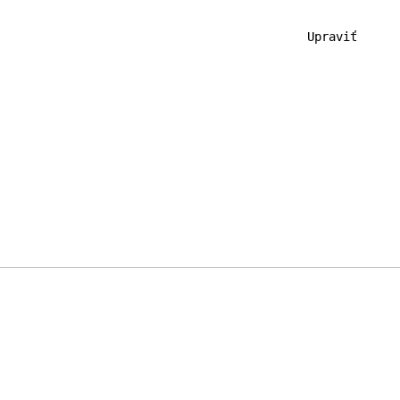
                                           Upraviť
