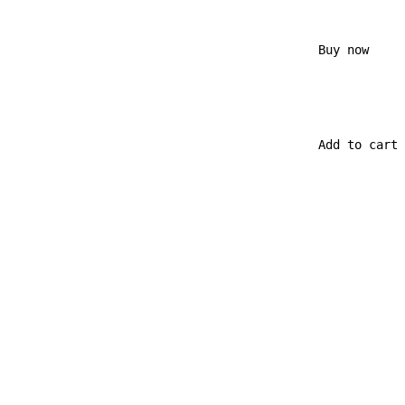
                                            Buy now

                                            Add to cart
